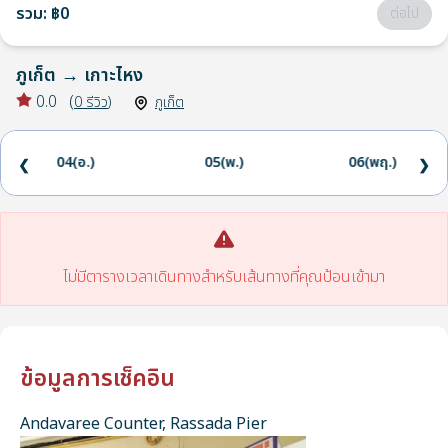
รวม
:
฿0
ต่อไป
ภูเก็ต
→
เกาะไหง
0.0
(
0
รีวิว
)
ภูเก็ต
04(อ.)
05(พ.)
06(พฤ.)
❮
❯
ไม่มีตารางเวลาเดินทางสำหรับเส้นทางที่คุณป้อนเข้ามา
ข้อมูลการเช็คอิน
Andavaree Counter, Rassada Pier