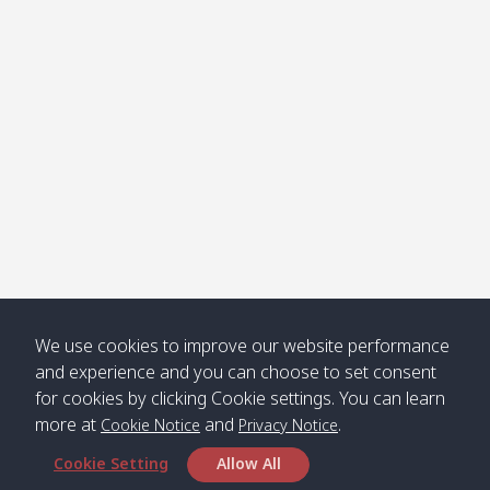
Klong
08:30
12:40
Pra Ae
09:15
13:30
Jak /
/ พระเอะ
คลองจาก
Kantieng
08:30
12:45
Long
09:35
13:40
/ กันเตียง
Beach /
ลองบีช
Klong
08:30
13:00
Klong
09:45
13:50
Numjed
Dao /
/ คลองน้ำ
คลอง
จืด
ดาว
Klong
08:40
13:05
Bann
10:00
14:00
We use cookies to improve our website performance
Nin /
Saladan
and experience and you can choose to set consent
คลองนิน
/ บ้าน
for cookies by clicking Cookie settings. You can learn
ศาลาด่าน
more at
and
.
Cookie Notice
Privacy Notice
Cookie Setting
Allow All
*** Free Pick from Lanta to all routing ***