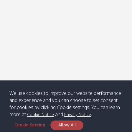
Klong
08:30
12:40
Pra Ae
09:15
13:30
Jak /
/ พระเอะ
คลองจาก
Kantieng
08:30
12:45
Long
09:35
13:40
/ กันเตียง
Beach /
ลองบีช
Klong
08:30
13:00
Klong
09:45
13:50
Numjed
Dao /
/ คลองน้ำ
คลอง
จืด
ดาว
Klong
08:40
13:05
Bann
10:00
14:00
We use cookies to improve our website performance
Nin /
Saladan
and experience and you can choose to set consent
คลองนิน
/ บ้าน
for cookies by clicking Cookie settings. You can learn
ศาลาด่าน
more at
and
.
Cookie Notice
Privacy Notice
Cookie Setting
Allow All
*** Free Pick from Lanta to all routing ***