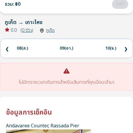
รวม
:
฿0
ต่อไป
ภูเก็ต
→
เกาะไหง
0.0
(
0
รีวิว
)
ภูเก็ต
08(ส.)
09(อา.)
10(จ.)
❮
❯
ไม่มีตารางเวลาเดินทางสำหรับเส้นทางที่คุณป้อนเข้ามา
ข้อมูลการเช็คอิน
Andavaree Counter, Rassada Pier