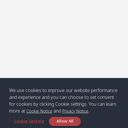
Klong
08:30
12:40
Pra Ae
09:15
13:30
Jak /
/ พระเอะ
คลองจาก
Kantieng
08:30
12:45
Long
09:35
13:40
/ กันเตียง
Beach /
ลองบีช
Klong
08:30
13:00
Klong
09:45
13:50
Numjed
Dao /
/ คลองน้ำ
คลอง
จืด
ดาว
Klong
08:40
13:05
Bann
10:00
14:00
We use cookies to improve our website performance
Nin /
Saladan
and experience and you can choose to set consent
คลองนิน
/ บ้าน
for cookies by clicking Cookie settings. You can learn
ศาลาด่าน
more at
and
.
Cookie Notice
Privacy Notice
Cookie Setting
Allow All
*** Free Pick from Lanta to all routing ***