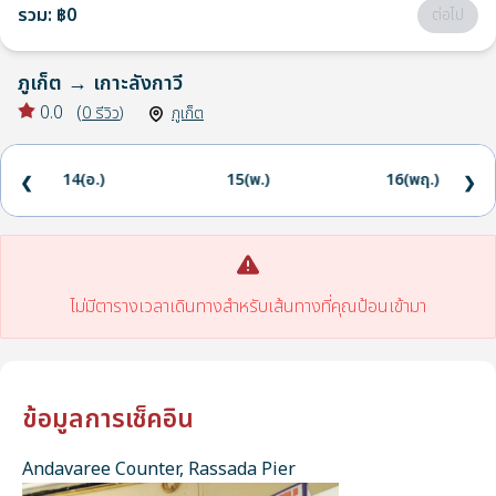
รวม
:
฿0
ต่อไป
ภูเก็ต
→
เกาะลังกาวี
0.0
(
0
รีวิว
)
ภูเก็ต
14(อ.)
15(พ.)
16(พฤ.)
❮
❯
ไม่มีตารางเวลาเดินทางสำหรับเส้นทางที่คุณป้อนเข้ามา
ข้อมูลการเช็คอิน
Andavaree Counter, Rassada Pier