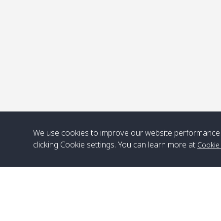
จ
We use cookies to improve our website performance 
clicking Cookie settings. You can learn more at
Cookie