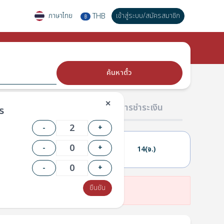
ภาษาไทย
เข้าสู่ระบบ
/
สมัครสมาชิก
THB
฿
ค้นหาตั๋ว
✕
02 ผู้โดยสาร
03 การชำระเงิน
ร
-
+
-
+
13(อา.)
14(จ.)
-
+
ยืนยัน