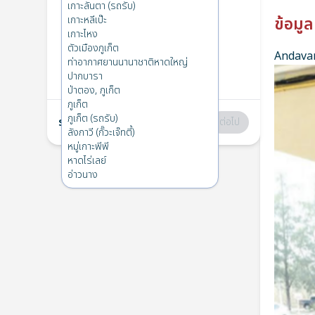
ภูเก็ต
→
หมู่เกาะพีพี
เกาะลันตา (รถรับ)
1
จ. 7 เม.ย. 2025
เกาะหลีเป๊ะ
ข้อมูล
เกาะไหง
ตัวเมืองภูเก็ต
Andavar
หมู่เกาะพีพี
→
ภูเก็ต
ท่าอากาศยานนานาชาติหาดใหญ่
2
ส. 15 มี.ค. 2025
ปากบารา
ป่าตอง, ภูเก็ต
ภูเก็ต
ภูเก็ต (รถรับ)
รวม
:
฿0
ต่อไป
ลังกาวี (กั๊วะเจ๊ทตี้)
หมู่เกาะพีพี
หาดไร่เลย์
อ่าวนาง