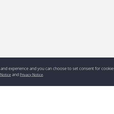
ุดรับ
หมายเหตุ
*** Free Pick from Lanta to all routing ***
Time table from Lanta > ngai > mook > kradan > buloan > Lipe >
Langkawi
and experience and you can choose to set consent for cookie
and
.
 Notice
Privacy Notice
Boat
Boat
Boat
Boat
Zone A
10:30
14:30
Zone B
10:30
15:00
Bambo / อ่าว
08:30
12:30
Klong Khong /
09:00
13:20
ไม้ไผ่
คลองโข่ง
Klong Jak /
08:30
12:40
Pra Ae / พระเอะ
09:15
13:30