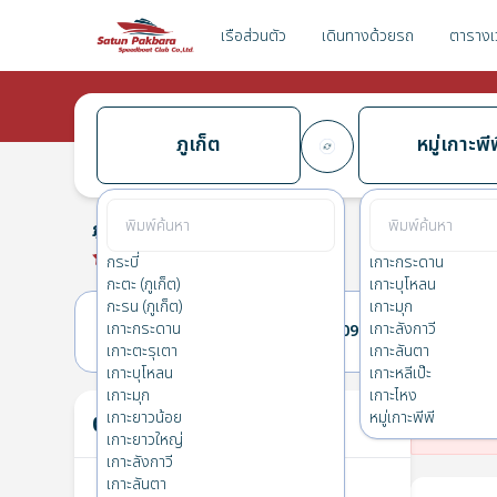
เรือส่วนตัว
เดินทางด้วยรถ
ตารางเ
ภูเก็ต
หมู่เกาะพี
ภูเก็ต
→
หมู่เกาะพีพี
0.0
(
0
รีวิว
)
ภูเก็ต
กระบี่
เกาะกระดาน
กะตะ (ภูเก็ต)
เกาะบุโหลน
กะรน (ภูเก็ต)
เกาะมุก
เกาะกระดาน
เกาะลังกาวี
08(อ.)
09(พ.)
เกาะตะรุเตา
เกาะลันตา
เกาะบุโหลน
เกาะหลีเป๊ะ
เกาะมุก
เกาะไหง
ตั๋วของคุณ
เกาะยาวน้อย
หมู่เกาะพีพี
ไม่
เกาะยาวใหญ่
เกาะลังกาวี
เกาะลันตา