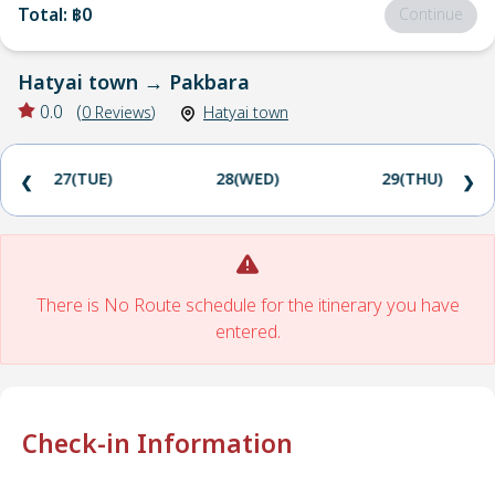
Total
:
฿0
Continue
Hatyai town
→
Pakbara
0.0
(
0
Reviews
)
Hatyai town
27(TUE)
28(WED)
29(THU)
❮
❯
There is No Route schedule for the itinerary you have
entered.
Check-in Information