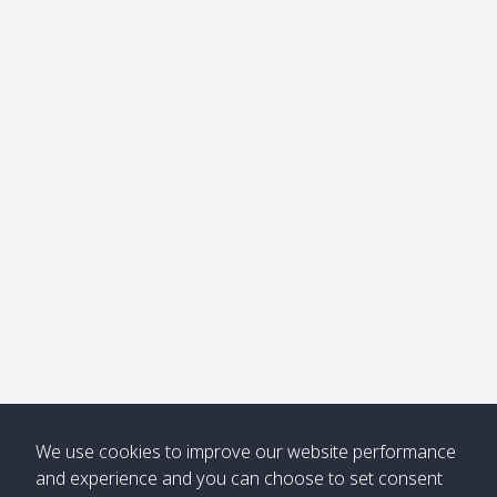
อ่าวไม้ไผ่
Khong /
คลอง
โข่ง
Klong
08:30
12:40
Pra Ae
09:15
13:30
Jak /
/ พระเอะ
คลองจาก
Kantieng
08:30
12:45
Long
09:35
13:40
/ กันเตียง
Beach /
ลองบีช
Klong
08:30
13:00
Klong
09:45
13:50
Numjed
Dao /
/ คลองน้ำ
คลอง
จืด
ดาว
Klong
08:40
13:05
Bann
10:00
14:00
Nin /
Saladan
We use cookies to improve our website performance
คลองนิน
/ บ้าน
and experience and you can choose to set consent
ศาลาด่าน