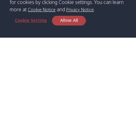
for cookies by clicking Cookie settings. You can learn
more at
and
.
Cookie Notice
Privacy Notice
*** Free Pick from Lanta to all routing ***
Cookie Setting
Allow All
Time table from Lanta > Phi Phi > Phuket, Lanta
> Krabi > Koh Yao Noi > Koh Yao Yai
Boat
Boat
Boat
Boat
Zone A
09:00
13:00
14:30
Zone B
09:00
Bambo /
07:00
11:00
12:30
Klong
07:50
Head Office
อ่าวไม้ไผ่
Khong /
คลอง
Satun Pakbara Speed Boat Club Company
โข่ง
1275 Moo 2 Paknum, Langu Satun
Phone
:
+66(0)74-783-643
,
+66(0)74-783-644
,
Klong
07:10
11:10
12:40
Pra Ae
08:00
Jak /
/ พระเอะ
WhatsApp
:
+66(0)82-222-1016, +66(0)85-670-2282
คลองจาก
Email
:
info@spconlinegroup.com
Kantieng
07:15
11:15
12:45
Long
08:10
Branch Lipe
/ กันเตียง
Beach /