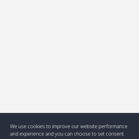
อ่าวไม้ไผ่
Khong /
คลอง
โข่ง
Klong
08:30
12:40
Pra Ae
09:15
13:30
Jak /
/ พระเอะ
คลองจาก
Kantieng
08:30
12:45
Long
09:35
13:40
/ กันเตียง
Beach /
ลองบีช
Klong
08:30
13:00
Klong
09:45
13:50
Numjed
Dao /
/ คลองน้ำ
คลอง
จืด
ดาว
Klong
08:40
13:05
Bann
10:00
14:00
Nin /
Saladan
We use cookies to improve our website performance
คลองนิน
/ บ้าน
and experience and you can choose to set consent
ศาลาด่าน