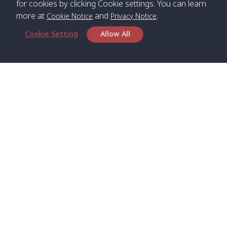
for cookies by clicking Cookie settings. You can learn
more at
and
.
Cookie Notice
Privacy Notice
*** Free Pick from Lanta to all routing ***
Cookie Setting
Allow All
Time table from Lanta > Phi Phi > Phuket, Lanta
> Krabi > Koh Yao Noi > Koh Yao Yai
Boat
Boat
Boat
Boat
Zone A
09:00
13:00
14:30
Zone B
09:00
Bambo /
07:00
11:00
12:30
Klong
07:50
Head Office
อ่าวไม้ไผ่
Khong /
คลอง
Satun Pakbara Speed Boat Club Company
โข่ง
1275 Moo 2 Paknum, Langu Satun
Phone
:
+66(0)74-783-643
,
+66(0)74-783-644
,
Klong
07:10
11:10
12:40
Pra Ae
08:00
Jak /
/ พระเอะ
WhatsApp
:
+66(0)82-222-1016, +66(0)85-670-2282
คลองจาก
Email
:
info@spconlinegroup.com
Kantieng
07:15
11:15
12:45
Long
08:10
Branch Lipe
/ กันเตียง
Beach /