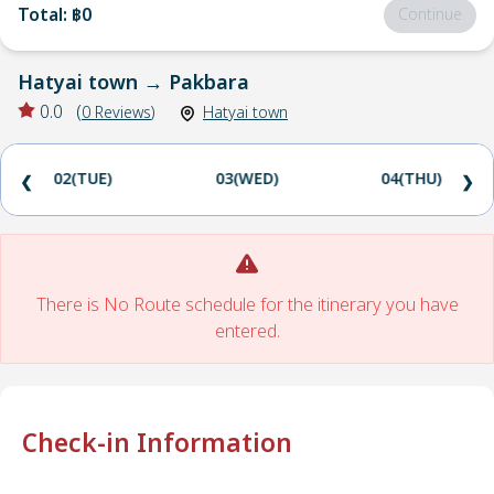
Total
:
฿0
Continue
Hatyai town
→
Pakbara
0.0
(
0
Reviews
)
Hatyai town
02(TUE)
03(WED)
04(THU)
❮
❯
There is No Route schedule for the itinerary you have
entered.
Check-in Information