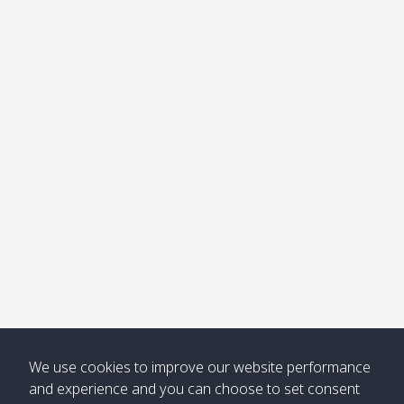
อ่าวไม้ไผ่
Khong /
คลอง
โข่ง
Klong
08:30
12:40
Pra Ae
09:15
13:30
Jak /
/ พระเอะ
คลองจาก
Kantieng
08:30
12:45
Long
09:35
13:40
/ กันเตียง
Beach /
ลองบีช
Klong
08:30
13:00
Klong
09:45
13:50
Numjed
Dao /
/ คลองน้ำ
คลอง
จืด
ดาว
Klong
08:40
13:05
Bann
10:00
14:00
Nin /
Saladan
We use cookies to improve our website performance
คลองนิน
/ บ้าน
and experience and you can choose to set consent
ศาลาด่าน