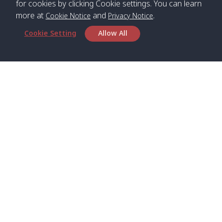
for cookies by clicking Cookie settings. You can learn
more at
and
.
Cookie Notice
Privacy Notice
*** Free Pick from Lanta to all routing ***
Cookie Setting
Allow All
Time table from Lanta > Phi Phi > Phuket, Lanta
> Krabi > Koh Yao Noi > Koh Yao Yai
Boat
Boat
Boat
Boat
Zone A
09:00
13:00
14:30
Zone B
09:00
Bambo /
07:00
11:00
12:30
Klong
07:50
Head Office
อ่าวไม้ไผ่
Khong /
คลอง
Satun Pakbara Speed Boat Club Company
โข่ง
1275 Moo 2 Paknum, Langu Satun
Phone
:
+66(0)74-783-643
,
+66(0)74-783-644
,
Klong
07:10
11:10
12:40
Pra Ae
08:00
Jak /
/ พระเอะ
WhatsApp
:
+66(0)82-222-1016, +66(0)85-670-2282
คลองจาก
Email
:
info@spconlinegroup.com
Kantieng
07:15
11:15
12:45
Long
08:10
Branch Lipe
/ กันเตียง
Beach /