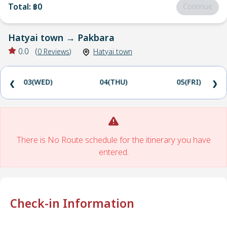
Total
:
฿0
Continue
Hatyai town
→
Pakbara
0.0
(
0
Reviews
)
Hatyai town
03(WED)
04(THU)
05(FRI)
❮
❯
There is No Route schedule for the itinerary you have
entered.
Check-in Information