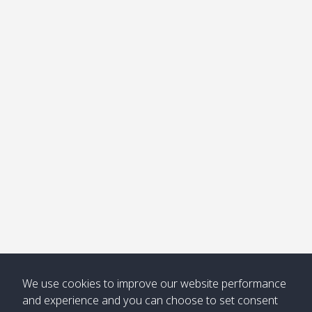
อ่าวไม้ไผ่
Khong /
คลอง
โข่ง
Klong
08:30
12:40
Pra Ae
09:15
13:30
Jak /
/ พระเอะ
คลองจาก
Kantieng
08:30
12:45
Long
09:35
13:40
/ กันเตียง
Beach /
ลองบีช
Klong
08:30
13:00
Klong
09:45
13:50
Numjed
Dao /
/ คลองน้ำ
คลอง
จืด
ดาว
Klong
08:40
13:05
Bann
10:00
14:00
Nin /
Saladan
We use cookies to improve our website performance
คลองนิน
/ บ้าน
and experience and you can choose to set consent
ศาลาด่าน