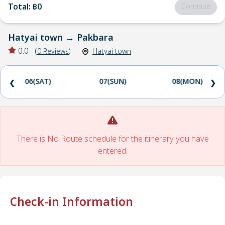
Total
:
฿0
Continue
Hatyai town
→
Pakbara
0.0
(
0
Reviews
)
Hatyai town
06(SAT)
07(SUN)
08(MON)
❮
❯
There is No Route schedule for the itinerary you have
entered.
Check-in Information