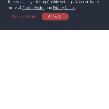
for cookies by clicking Cookie settings. You can learn
more at
and
.
Cookie Notice
Privacy Notice
*** Free Pick from Lanta to all routing ***
Cookie Setting
Allow All
Time table from Lanta > Phi Phi > Phuket, Lanta
> Krabi > Koh Yao Noi > Koh Yao Yai
Boat
Boat
Boat
Boat
Zone A
09:00
13:00
14:30
Zone B
09:00
Bambo /
07:00
11:00
12:30
Klong
07:50
Head Office
อ่าวไม้ไผ่
Khong /
คลอง
Satun Pakbara Speed Boat Club Company
โข่ง
1275 Moo 2 Paknum, Langu Satun
Phone
:
+66(0)74-783-643
,
+66(0)74-783-644
,
Klong
07:10
11:10
12:40
Pra Ae
08:00
Jak /
/ พระเอะ
WhatsApp
:
+66(0)82-222-1016, +66(0)85-670-2282
คลองจาก
Email
:
info@spconlinegroup.com
Kantieng
07:15
11:15
12:45
Long
08:10
Branch Lipe
/ กันเตียง
Beach /