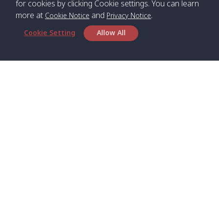
for cookies by clicking Cookie settings. You can learn
more at
and
.
Cookie Notice
Privacy Notice
*** Free Pick from Lanta to all routing ***
Cookie Setting
Allow All
Time table from Lanta > Phi Phi > Phuket, Lanta
> Krabi > Koh Yao Noi > Koh Yao Yai
Boat
Boat
Boat
Boat
Zone A
09:00
13:00
14:30
Zone B
09:00
Bambo /
07:00
11:00
12:30
Klong
07:50
Head Office
อ่าวไม้ไผ่
Khong /
คลอง
Satun Pakbara Speed Boat Club Company
โข่ง
1275 Moo 2 Paknum, Langu Satun
Phone
:
+66(0)74-783-643
,
+66(0)74-783-644
,
Klong
07:10
11:10
12:40
Pra Ae
08:00
Jak /
/ พระเอะ
WhatsApp
:
+66(0)82-222-1016, +66(0)85-670-2282
คลองจาก
Email
:
info@spconlinegroup.com
Kantieng
07:15
11:15
12:45
Long
08:10
Branch Lipe
/ กันเตียง
Beach /