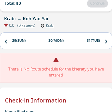
Total
:
฿0
Continue
Krabi
→
Koh Yao Yai
0.0
(
0
Reviews
)
Krabi
29(SUN)
30(MON)
31(TUE)
❮
❯
There is No Route schedule for the itinerary you have
entered.
Check-in Information