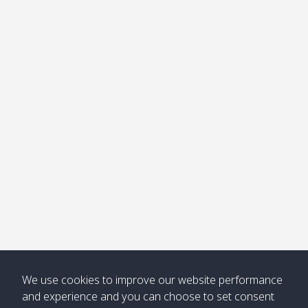
อ่าวไม้ไผ่
Khong /
คลอง
โข่ง
Klong
08:30
12:40
Pra Ae
09:15
13:30
Jak /
/ พระเอะ
คลองจาก
Kantieng
08:30
12:45
Long
09:35
13:40
/ กันเตียง
Beach /
ลองบีช
Klong
08:30
13:00
Klong
09:45
13:50
Numjed
Dao /
/ คลองน้ำ
คลอง
จืด
ดาว
Klong
08:40
13:05
Bann
10:00
14:00
Nin /
Saladan
We use cookies to improve our website performance
คลองนิน
/ บ้าน
and experience and you can choose to set consent
ศาลาด่าน