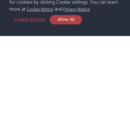
for cookies by clicking Cookie settings. You can learn
more at
and
.
Cookie Notice
Privacy Notice
*** Free Pick from Lanta to all routing ***
Cookie Setting
Allow All
Time table from Lanta > Phi Phi > Phuket, Lanta
> Krabi > Koh Yao Noi > Koh Yao Yai
Boat
Boat
Boat
Boat
Zone A
09:00
13:00
14:30
Zone B
09:00
Bambo /
07:00
11:00
12:30
Klong
07:50
Head Office
อ่าวไม้ไผ่
Khong /
คลอง
Satun Pakbara Speed Boat Club Company
โข่ง
1275 Moo 2 Paknum, Langu Satun
Phone
:
+66(0)74-783-643
,
+66(0)74-783-644
,
Klong
07:10
11:10
12:40
Pra Ae
08:00
Jak /
/ พระเอะ
WhatsApp
:
+66(0)82-222-1016, +66(0)85-670-2282
คลองจาก
Email
:
info@spconlinegroup.com
Kantieng
07:15
11:15
12:45
Long
08:10
Branch Lipe
/ กันเตียง
Beach /