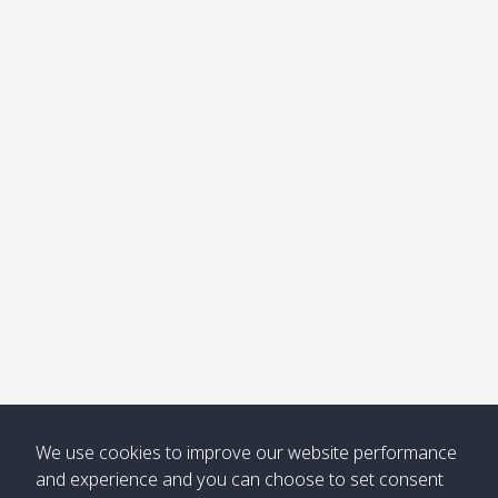
อ่าวไม้ไผ่
Khong /
คลอง
โข่ง
Klong
08:30
12:40
Pra Ae
09:15
13:30
Jak /
/ พระเอะ
คลองจาก
Kantieng
08:30
12:45
Long
09:35
13:40
/ กันเตียง
Beach /
ลองบีช
Klong
08:30
13:00
Klong
09:45
13:50
Numjed
Dao /
/ คลองน้ำ
คลอง
จืด
ดาว
Klong
08:40
13:05
Bann
10:00
14:00
Nin /
Saladan
We use cookies to improve our website performance
คลองนิน
/ บ้าน
and experience and you can choose to set consent
ศาลาด่าน