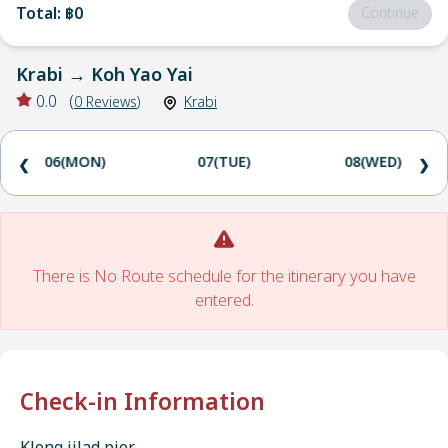
Total
:
฿0
Continue
Krabi
→
Koh Yao Yai
0.0
(
0
Reviews
)
Krabi
06(MON)
07(TUE)
08(WED)
❮
❯
There is No Route schedule for the itinerary you have
entered.
Check-in Information