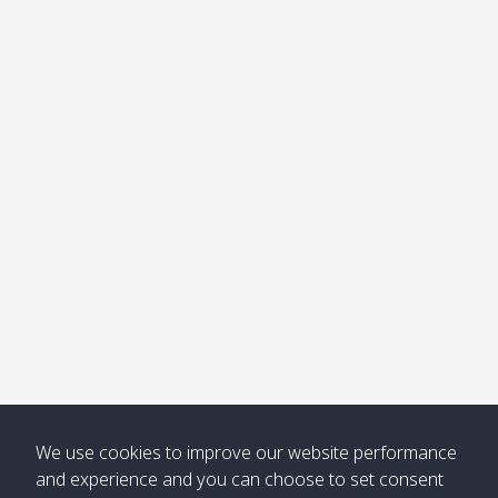
อ่าวไม้ไผ่
Khong /
คลอง
โข่ง
Klong
08:30
12:40
Pra Ae
09:15
13:30
Jak /
/ พระเอะ
คลองจาก
Kantieng
08:30
12:45
Long
09:35
13:40
/ กันเตียง
Beach /
ลองบีช
Klong
08:30
13:00
Klong
09:45
13:50
Numjed
Dao /
/ คลองน้ำ
คลอง
จืด
ดาว
Klong
08:40
13:05
Bann
10:00
14:00
Nin /
Saladan
We use cookies to improve our website performance
คลองนิน
/ บ้าน
and experience and you can choose to set consent
ศาลาด่าน