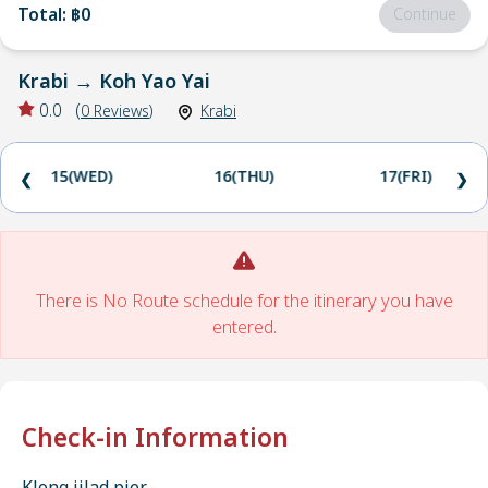
Total
:
฿0
Continue
Krabi
→
Koh Yao Yai
0.0
(
0
Reviews
)
Krabi
15(WED)
16(THU)
17(FRI)
❮
❯
There is No Route schedule for the itinerary you have
entered.
Check-in Information