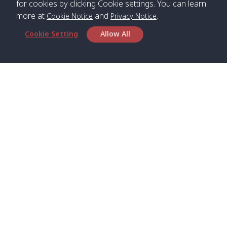
for cookies by clicking Cookie settings. You can learn
more at
and
.
Cookie Notice
Privacy Notice
*** Free Pick from Lanta to all routing ***
Cookie Setting
Allow All
Time table from Lanta > Phi Phi > Phuket, Lanta
> Krabi > Koh Yao Noi > Koh Yao Yai
Boat
Boat
Boat
Boat
Zone A
09:00
13:00
14:30
Zone B
09:00
Bambo /
07:00
11:00
12:30
Klong
07:50
Head Office
อ่าวไม้ไผ่
Khong /
คลอง
Satun Pakbara Speed Boat Club Company
โข่ง
1275 Moo 2 Paknum, Langu Satun
Phone
:
+66(0)74-783-643
,
+66(0)74-783-644
,
Klong
07:10
11:10
12:40
Pra Ae
08:00
Jak /
/ พระเอะ
WhatsApp
:
+66(0)82-222-1016, +66(0)85-670-2282
คลองจาก
Email
:
info@spconlinegroup.com
Kantieng
07:15
11:15
12:45
Long
08:10
Branch Lipe
/ กันเตียง
Beach /