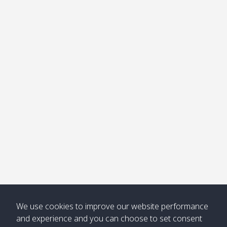
อ่าวไม้ไผ่
Khong /
คลอง
โข่ง
Klong
08:30
12:40
Pra Ae
09:15
13:30
Jak /
/ พระเอะ
คลองจาก
Kantieng
08:30
12:45
Long
09:35
13:40
/ กันเตียง
Beach /
ลองบีช
Klong
08:30
13:00
Klong
09:45
13:50
Numjed
Dao /
/ คลองน้ำ
คลอง
จืด
ดาว
Klong
08:40
13:05
Bann
10:00
14:00
Nin /
Saladan
We use cookies to improve our website performance
คลองนิน
/ บ้าน
and experience and you can choose to set consent
ศาลาด่าน