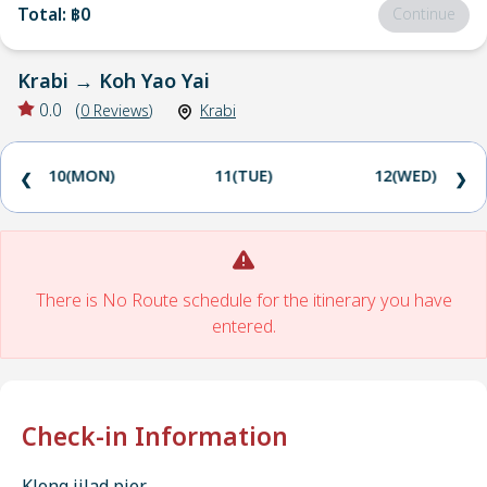
Total
:
฿0
Continue
Krabi
→
Koh Yao Yai
0.0
(
0
Reviews
)
Krabi
10(MON)
11(TUE)
12(WED)
❮
❯
There is No Route schedule for the itinerary you have
entered.
Check-in Information