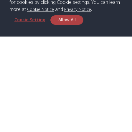
for cookies by clicking Cookie settings. You can learn
more at
and
.
Cookie Notice
Privacy Notice
*** Free Pick from Lanta to all routing ***
Cookie Setting
Allow All
Time table from Lanta > Phi Phi > Phuket, Lanta
> Krabi > Koh Yao Noi > Koh Yao Yai
Boat
Boat
Boat
Boat
Zone A
09:00
13:00
14:30
Zone B
09:00
Bambo /
07:00
11:00
12:30
Klong
07:50
Head Office
อ่าวไม้ไผ่
Khong /
คลอง
Satun Pakbara Speed Boat Club Company
โข่ง
1275 Moo 2 Paknum, Langu Satun
Phone
:
+66(0)74-783-643
,
+66(0)74-783-644
,
Klong
07:10
11:10
12:40
Pra Ae
08:00
Jak /
/ พระเอะ
WhatsApp
:
+66(0)82-222-1016, +66(0)85-670-2282
คลองจาก
Email
:
info@spconlinegroup.com
Kantieng
07:15
11:15
12:45
Long
08:10
Branch Lipe
/ กันเตียง
Beach /