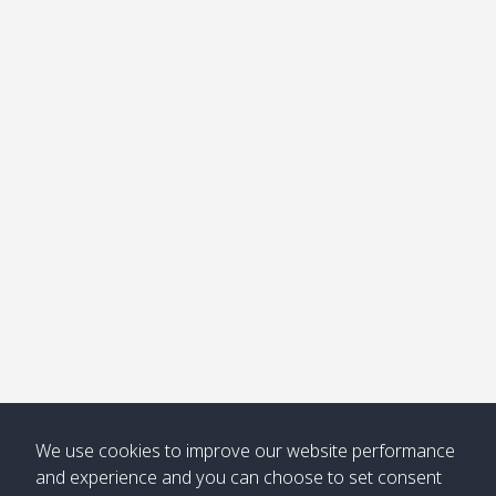
อ่าวไม้ไผ่
Khong /
คลอง
โข่ง
Klong
08:30
12:40
Pra Ae
09:15
13:30
Jak /
/ พระเอะ
คลองจาก
Kantieng
08:30
12:45
Long
09:35
13:40
/ กันเตียง
Beach /
ลองบีช
Klong
08:30
13:00
Klong
09:45
13:50
Numjed
Dao /
/ คลองน้ำ
คลอง
จืด
ดาว
Klong
08:40
13:05
Bann
10:00
14:00
Nin /
Saladan
We use cookies to improve our website performance
คลองนิน
/ บ้าน
and experience and you can choose to set consent
ศาลาด่าน