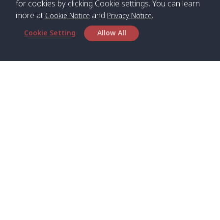
for cookies by clicking Cookie settings. You can learn
more at
and
.
Cookie Notice
Privacy Notice
*** Free Pick from Lanta to all routing ***
Cookie Setting
Allow All
Time table from Lanta > Phi Phi > Phuket, Lanta
> Krabi > Koh Yao Noi > Koh Yao Yai
Boat
Boat
Boat
Boat
Zone A
09:00
13:00
14:30
Zone B
09:00
Bambo /
07:00
11:00
12:30
Klong
07:50
Head Office
อ่าวไม้ไผ่
Khong /
คลอง
Satun Pakbara Speed Boat Club Company
โข่ง
1275 Moo 2 Paknum, Langu Satun
Phone
:
+66(0)74-783-643
,
+66(0)74-783-644
,
Klong
07:10
11:10
12:40
Pra Ae
08:00
Jak /
/ พระเอะ
WhatsApp
:
+66(0)82-222-1016, +66(0)85-670-2282
คลองจาก
Email
:
info@spconlinegroup.com
Kantieng
07:15
11:15
12:45
Long
08:10
Branch Lipe
/ กันเตียง
Beach /