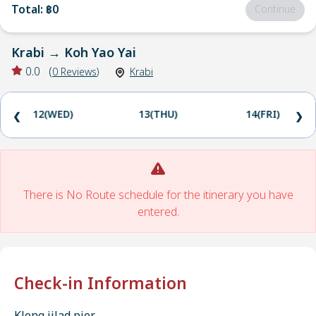
Total
:
฿0
Continue
Krabi
→
Koh Yao Yai
0.0
(
0
Reviews
)
Krabi
12(WED)
13(THU)
14(FRI)
❮
❯
There is No Route schedule for the itinerary you have
entered.
Check-in Information