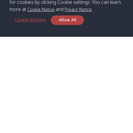
for cookies by clicking Cookie settings. You can learn
more at
and
.
Cookie Notice
Privacy Notice
*** Free Pick from Lanta to all routing ***
Cookie Setting
Allow All
Time table from Lanta > Phi Phi > Phuket, Lanta
> Krabi > Koh Yao Noi > Koh Yao Yai
Boat
Boat
Boat
Boat
Zone A
09:00
13:00
14:30
Zone B
09:00
Bambo /
07:00
11:00
12:30
Klong
07:50
Head Office
อ่าวไม้ไผ่
Khong /
คลอง
Satun Pakbara Speed Boat Club Company
โข่ง
1275 Moo 2 Paknum, Langu Satun
Phone
:
+66(0)74-783-643
,
+66(0)74-783-644
,
Klong
07:10
11:10
12:40
Pra Ae
08:00
Jak /
/ พระเอะ
WhatsApp
:
+66(0)82-222-1016, +66(0)85-670-2282
คลองจาก
Email
:
info@spconlinegroup.com
Kantieng
07:15
11:15
12:45
Long
08:10
Branch Lipe
/ กันเตียง
Beach /