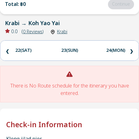
Total
:
฿0
Continue
Krabi
→
Koh Yao Yai
0.0
(
0
Reviews
)
Krabi
22(SAT)
23(SUN)
24(MON)
❮
❯
There is No Route schedule for the itinerary you have
entered.
Check-in Information