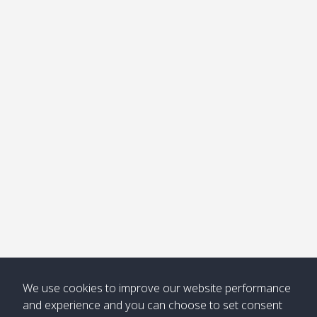
อ่าวไม้ไผ่
Khong /
คลอง
โข่ง
Klong
08:30
12:40
Pra Ae
09:15
13:30
Jak /
/ พระเอะ
คลองจาก
Kantieng
08:30
12:45
Long
09:35
13:40
/ กันเตียง
Beach /
ลองบีช
Klong
08:30
13:00
Klong
09:45
13:50
Numjed
Dao /
/ คลองน้ำ
คลอง
จืด
ดาว
Klong
08:40
13:05
Bann
10:00
14:00
Nin /
Saladan
We use cookies to improve our website performance
คลองนิน
/ บ้าน
and experience and you can choose to set consent
ศาลาด่าน