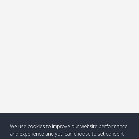
อ่าวไม้ไผ่
Khong /
คลอง
โข่ง
Klong
08:30
12:40
Pra Ae
09:15
13:30
Jak /
/ พระเอะ
คลองจาก
Kantieng
08:30
12:45
Long
09:35
13:40
/ กันเตียง
Beach /
ลองบีช
Klong
08:30
13:00
Klong
09:45
13:50
Numjed
Dao /
/ คลองน้ำ
คลอง
จืด
ดาว
Klong
08:40
13:05
Bann
10:00
14:00
Nin /
Saladan
We use cookies to improve our website performance
คลองนิน
/ บ้าน
and experience and you can choose to set consent
ศาลาด่าน