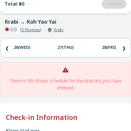
Total
:
฿0
Continue
Krabi
→
Koh Yao Yai
0.0
(
0
Reviews
)
Krabi
26(WED)
27(THU)
28(FRI)
❮
❯
There is No Route schedule for the itinerary you have
entered.
Check-in Information