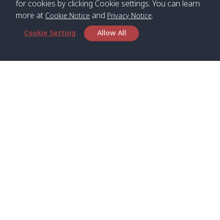
for cookies by clicking Cookie settings. You can learn
more at
and
.
Cookie Notice
Privacy Notice
*** Free Pick from Lanta to all routing ***
Cookie Setting
Allow All
Time table from Lanta > Phi Phi > Phuket, Lanta
> Krabi > Koh Yao Noi > Koh Yao Yai
Boat
Boat
Boat
Boat
Zone A
09:00
13:00
14:30
Zone B
09:00
Bambo /
07:00
11:00
12:30
Klong
07:50
Head Office
อ่าวไม้ไผ่
Khong /
คลอง
Satun Pakbara Speed Boat Club Company
โข่ง
1275 Moo 2 Paknum, Langu Satun
Phone
:
+66(0)74-783-643
,
+66(0)74-783-644
,
Klong
07:10
11:10
12:40
Pra Ae
08:00
Jak /
/ พระเอะ
WhatsApp
:
+66(0)82-222-1016, +66(0)85-670-2282
คลองจาก
Email
:
info@spconlinegroup.com
Kantieng
07:15
11:15
12:45
Long
08:10
Branch Lipe
/ กันเตียง
Beach /