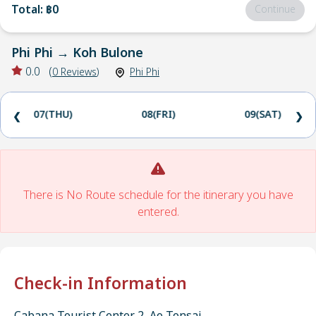
Total
:
฿0
Continue
Phi Phi
→
Koh Bulone
0.0
(
0
Reviews
)
Phi Phi
07(THU)
08(FRI)
09(SAT)
❮
❯
There is No Route schedule for the itinerary you have
entered.
Check-in Information