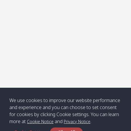
โข่ง
Klong
08:30
12:40
Pra Ae
09:15
13:30
Jak /
/ พระเอะ
คลองจาก
Kantieng
08:30
12:45
Long
09:35
13:40
/ กันเตียง
Beach /
ลองบีช
Klong
08:30
13:00
Klong
09:45
13:50
Numjed
Dao /
/ คลองน้ำ
คลอง
จืด
ดาว
Klong
08:40
13:05
Bann
10:00
14:00
We use cookies to improve our website performance
Nin /
Saladan
and experience and you can choose to set consent
คลองนิน
/ บ้าน
for cookies by clicking Cookie settings. You can learn
ศาลาด่าน
more at
and
.
Cookie Notice
Privacy Notice