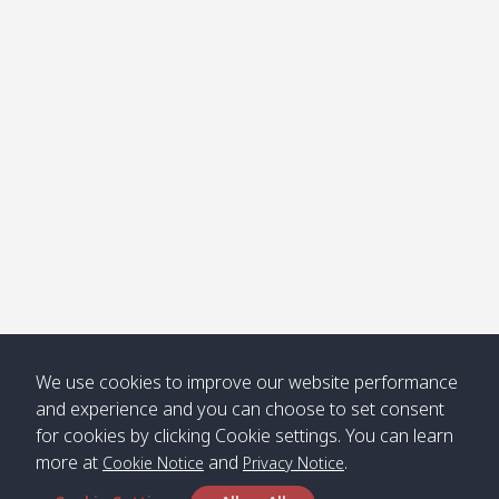
โข่ง
Klong
08:30
12:40
Pra Ae
09:15
13:30
Jak /
/ พระเอะ
คลองจาก
Kantieng
08:30
12:45
Long
09:35
13:40
/ กันเตียง
Beach /
ลองบีช
Klong
08:30
13:00
Klong
09:45
13:50
Numjed
Dao /
/ คลองน้ำ
คลอง
จืด
ดาว
Klong
08:40
13:05
Bann
10:00
14:00
We use cookies to improve our website performance
Nin /
Saladan
and experience and you can choose to set consent
คลองนิน
/ บ้าน
for cookies by clicking Cookie settings. You can learn
ศาลาด่าน
more at
and
.
Cookie Notice
Privacy Notice