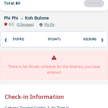
Total
:
฿0
Continue
Phi Phi
→
Koh Bulone
0.0
(
0
Reviews
)
Phi Phi
31(FRI)
01(SAT)
02(SUN)
❮
❯
There is No Route schedule for the itinerary you have
entered.
Check-in Information