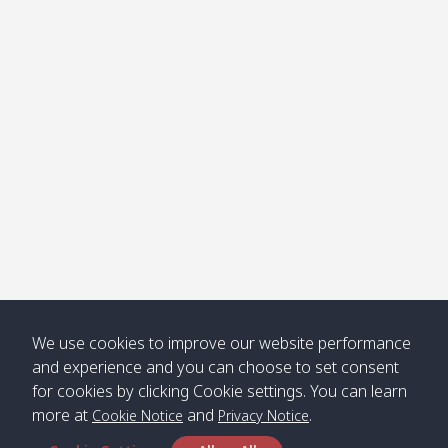
โข่ง
Klong
08:30
12:40
Pra Ae
09:15
13:30
Jak /
/ พระเอะ
คลองจาก
Kantieng
08:30
12:45
Long
09:35
13:40
/ กันเตียง
Beach /
ลองบีช
Klong
08:30
13:00
Klong
09:45
13:50
Numjed
Dao /
/ คลองน้ำ
คลอง
จืด
ดาว
Klong
08:40
13:05
Bann
10:00
14:00
We use cookies to improve our website performance
Nin /
Saladan
and experience and you can choose to set consent
คลองนิน
/ บ้าน
for cookies by clicking Cookie settings. You can learn
ศาลาด่าน
more at
and
.
Cookie Notice
Privacy Notice