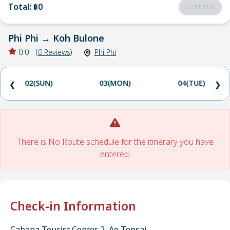
Total
:
฿0
Continue
Phi Phi
→
Koh Bulone
0.0
(
0
Reviews
)
Phi Phi
02(SUN)
03(MON)
04(TUE)
❮
❯
There is No Route schedule for the itinerary you have
entered.
Check-in Information