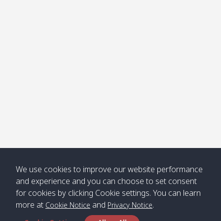
โข่ง
Klong
08:30
12:40
Pra Ae
09:15
13:30
Jak /
/ พระเอะ
คลองจาก
Kantieng
08:30
12:45
Long
09:35
13:40
/ กันเตียง
Beach /
ลองบีช
Klong
08:30
13:00
Klong
09:45
13:50
Numjed
Dao /
/ คลองน้ำ
คลอง
จืด
ดาว
Klong
08:40
13:05
Bann
10:00
14:00
We use cookies to improve our website performance
Nin /
Saladan
and experience and you can choose to set consent
คลองนิน
/ บ้าน
for cookies by clicking Cookie settings. You can learn
ศาลาด่าน
more at
and
.
Cookie Notice
Privacy Notice