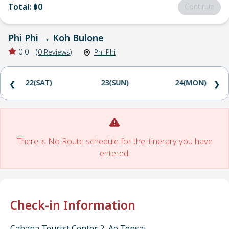
Total
:
฿0
Continue
Phi Phi
→
Koh Bulone
0.0
(
0
Reviews
)
Phi Phi
22(SAT)
23(SUN)
24(MON)
❮
❯
There is No Route schedule for the itinerary you have
entered.
Check-in Information