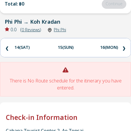
Total
:
฿0
Continue
Phi Phi
→
Koh Kradan
0.0
(
0
Reviews
)
Phi Phi
14(SAT)
15(SUN)
16(MON)
❮
❯
There is No Route schedule for the itinerary you have
entered.
Check-in Information