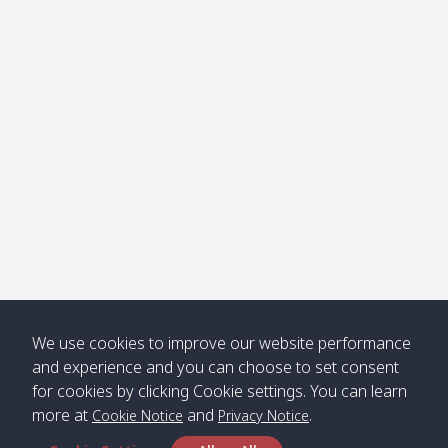
โข่ง
Klong
08:30
12:40
Pra Ae
09:15
13:30
Jak /
/ พระเอะ
คลองจาก
Kantieng
08:30
12:45
Long
09:35
13:40
/ กันเตียง
Beach /
ลองบีช
Klong
08:30
13:00
Klong
09:45
13:50
Numjed
Dao /
/ คลองน้ำ
คลอง
จืด
ดาว
Klong
08:40
13:05
Bann
10:00
14:00
We use cookies to improve our website performance
Nin /
Saladan
and experience and you can choose to set consent
คลองนิน
/ บ้าน
for cookies by clicking Cookie settings. You can learn
ศาลาด่าน
more at
and
.
Cookie Notice
Privacy Notice