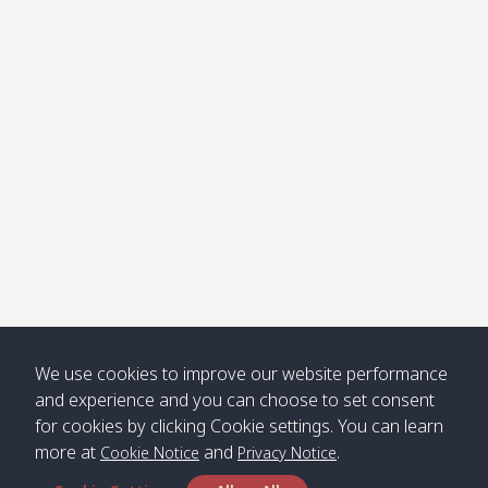
โข่ง
Klong
08:30
12:40
Pra Ae
09:15
13:30
Jak /
/ พระเอะ
คลองจาก
Kantieng
08:30
12:45
Long
09:35
13:40
/ กันเตียง
Beach /
ลองบีช
Klong
08:30
13:00
Klong
09:45
13:50
Numjed
Dao /
/ คลองน้ำ
คลอง
จืด
ดาว
Klong
08:40
13:05
Bann
10:00
14:00
We use cookies to improve our website performance
Nin /
Saladan
and experience and you can choose to set consent
คลองนิน
/ บ้าน
for cookies by clicking Cookie settings. You can learn
ศาลาด่าน
more at
and
.
Cookie Notice
Privacy Notice