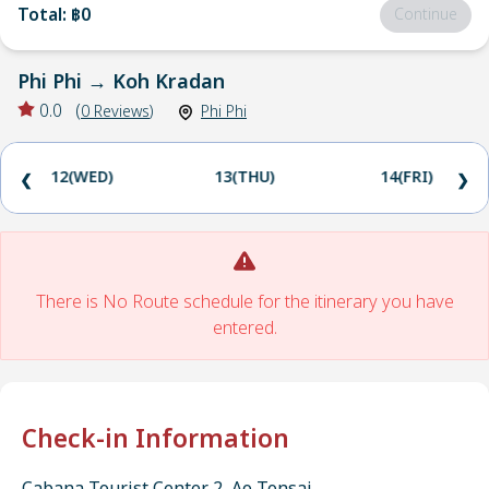
Total
:
฿0
Continue
Phi Phi
→
Koh Kradan
0.0
(
0
Reviews
)
Phi Phi
12(WED)
13(THU)
14(FRI)
❮
❯
There is No Route schedule for the itinerary you have
entered.
Check-in Information