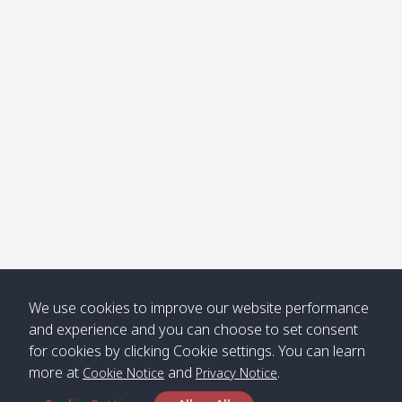
โข่ง
Klong
08:30
12:40
Pra Ae
09:15
13:30
Jak /
/ พระเอะ
คลองจาก
Kantieng
08:30
12:45
Long
09:35
13:40
/ กันเตียง
Beach /
ลองบีช
Klong
08:30
13:00
Klong
09:45
13:50
Numjed
Dao /
/ คลองน้ำ
คลอง
จืด
ดาว
Klong
08:40
13:05
Bann
10:00
14:00
We use cookies to improve our website performance
Nin /
Saladan
and experience and you can choose to set consent
คลองนิน
/ บ้าน
for cookies by clicking Cookie settings. You can learn
ศาลาด่าน
more at
and
.
Cookie Notice
Privacy Notice