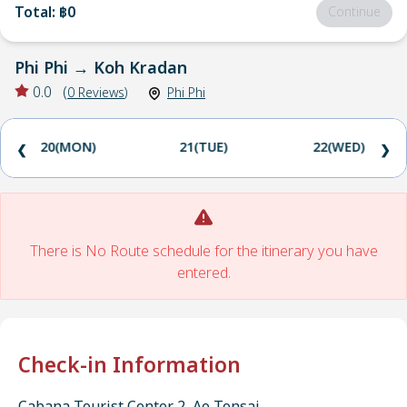
Total
:
฿0
Continue
Phi Phi
→
Koh Kradan
0.0
(
0
Reviews
)
Phi Phi
20(MON)
21(TUE)
22(WED)
❮
❯
There is No Route schedule for the itinerary you have
entered.
Check-in Information