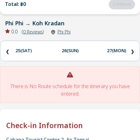
Total
:
฿0
Continue
Phi Phi
→
Koh Kradan
0.0
(
0
Reviews
)
Phi Phi
25(SAT)
26(SUN)
27(MON)
❮
❯
There is No Route schedule for the itinerary you have
entered.
Check-in Information