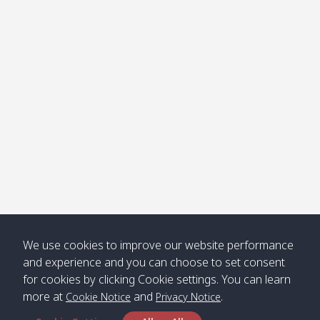
โข่ง
Klong
08:30
12:40
Pra Ae
09:15
13:30
Jak /
/ พระเอะ
คลองจาก
Kantieng
08:30
12:45
Long
09:35
13:40
/ กันเตียง
Beach /
ลองบีช
Klong
08:30
13:00
Klong
09:45
13:50
Numjed
Dao /
/ คลองน้ำ
คลอง
จืด
ดาว
Klong
08:40
13:05
Bann
10:00
14:00
We use cookies to improve our website performance
Nin /
Saladan
and experience and you can choose to set consent
คลองนิน
/ บ้าน
for cookies by clicking Cookie settings. You can learn
ศาลาด่าน
more at
and
.
Cookie Notice
Privacy Notice