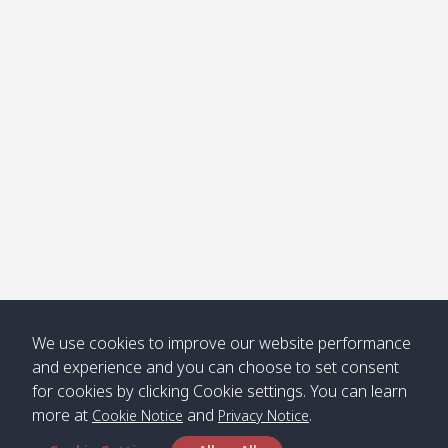
โข่ง
Klong
08:30
12:40
Pra Ae
09:15
13:30
Jak /
/ พระเอะ
คลองจาก
Kantieng
08:30
12:45
Long
09:35
13:40
/ กันเตียง
Beach /
ลองบีช
Klong
08:30
13:00
Klong
09:45
13:50
Numjed
Dao /
/ คลองน้ำ
คลอง
จืด
ดาว
Klong
08:40
13:05
Bann
10:00
14:00
We use cookies to improve our website performance
Nin /
Saladan
and experience and you can choose to set consent
คลองนิน
/ บ้าน
for cookies by clicking Cookie settings. You can learn
ศาลาด่าน
more at
and
.
Cookie Notice
Privacy Notice