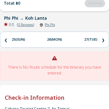
Total
:
฿0
Continue
Phi Phi
→
Koh Lanta
0.0
(
0
Reviews
)
Phi Phi
25(SUN)
26(MON)
27(TUE)
❮
❯
There is No Route schedule for the itinerary you have
entered.
Check-in Information