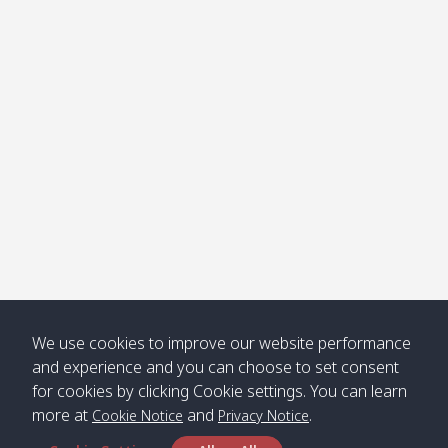
โข่ง
Klong
08:30
12:40
Pra Ae
09:15
13:30
Jak /
/ พระเอะ
คลองจาก
Kantieng
08:30
12:45
Long
09:35
13:40
/ กันเตียง
Beach /
ลองบีช
Klong
08:30
13:00
Klong
09:45
13:50
Numjed
Dao /
/ คลองน้ำ
คลอง
จืด
ดาว
Klong
08:40
13:05
Bann
10:00
14:00
We use cookies to improve our website performance
Nin /
Saladan
and experience and you can choose to set consent
คลองนิน
/ บ้าน
for cookies by clicking Cookie settings. You can learn
ศาลาด่าน
more at
and
.
Cookie Notice
Privacy Notice