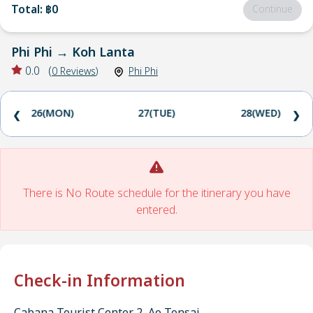
Total
:
฿0
Continue
Phi Phi
→
Koh Lanta
0.0
(
0
Reviews
)
Phi Phi
26(MON)
27(TUE)
28(WED)
❮
❯
There is No Route schedule for the itinerary you have
entered.
Check-in Information