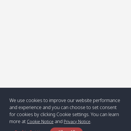
โข่ง
Klong
08:30
12:40
Pra Ae
09:15
13:30
Jak /
/ พระเอะ
คลองจาก
Kantieng
08:30
12:45
Long
09:35
13:40
/ กันเตียง
Beach /
ลองบีช
Klong
08:30
13:00
Klong
09:45
13:50
Numjed
Dao /
/ คลองน้ำ
คลอง
จืด
ดาว
Klong
08:40
13:05
Bann
10:00
14:00
We use cookies to improve our website performance
Nin /
Saladan
and experience and you can choose to set consent
คลองนิน
/ บ้าน
for cookies by clicking Cookie settings. You can learn
ศาลาด่าน
more at
and
.
Cookie Notice
Privacy Notice