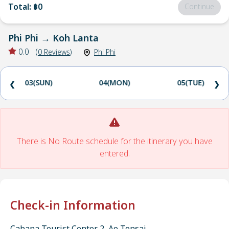
Total
:
฿0
Continue
Phi Phi
→
Koh Lanta
0.0
(
0
Reviews
)
Phi Phi
03(SUN)
04(MON)
05(TUE)
❮
❯
There is No Route schedule for the itinerary you have
entered.
Check-in Information