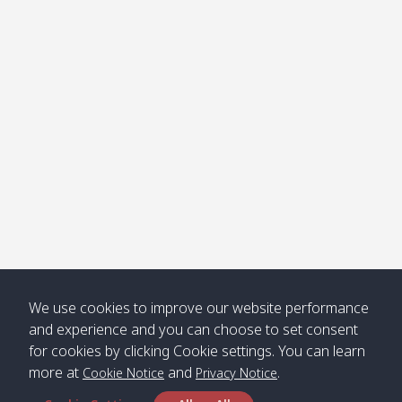
โข่ง
Klong
08:30
12:40
Pra Ae
09:15
13:30
Jak /
/ พระเอะ
คลองจาก
Kantieng
08:30
12:45
Long
09:35
13:40
/ กันเตียง
Beach /
ลองบีช
Klong
08:30
13:00
Klong
09:45
13:50
Numjed
Dao /
/ คลองน้ำ
คลอง
จืด
ดาว
Klong
08:40
13:05
Bann
10:00
14:00
We use cookies to improve our website performance
Nin /
Saladan
and experience and you can choose to set consent
คลองนิน
/ บ้าน
for cookies by clicking Cookie settings. You can learn
ศาลาด่าน
more at
and
.
Cookie Notice
Privacy Notice