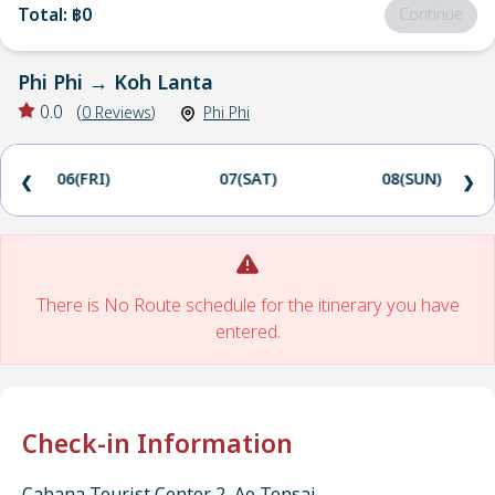
Total
:
฿0
Continue
Phi Phi
→
Koh Lanta
0.0
(
0
Reviews
)
Phi Phi
06(FRI)
07(SAT)
08(SUN)
❮
❯
There is No Route schedule for the itinerary you have
entered.
Check-in Information