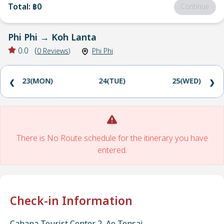
Total
:
฿0
Continue
Phi Phi
→
Koh Lanta
0.0
(
0
Reviews
)
Phi Phi
23(MON)
24(TUE)
25(WED)
❮
❯
There is No Route schedule for the itinerary you have
entered.
Check-in Information