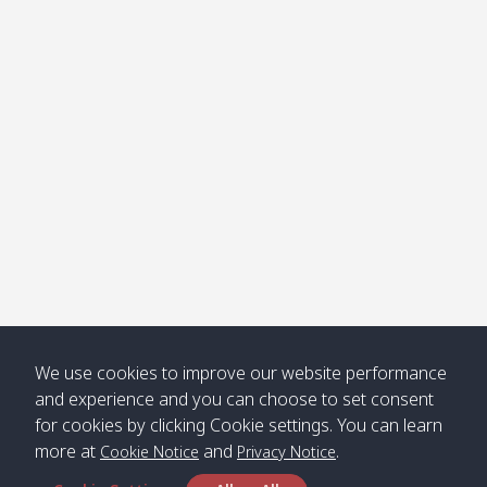
โข่ง
Klong
08:30
12:40
Pra Ae
09:15
13:30
Jak /
/ พระเอะ
คลองจาก
Kantieng
08:30
12:45
Long
09:35
13:40
/ กันเตียง
Beach /
ลองบีช
Klong
08:30
13:00
Klong
09:45
13:50
Numjed
Dao /
/ คลองน้ำ
คลอง
จืด
ดาว
Klong
08:40
13:05
Bann
10:00
14:00
We use cookies to improve our website performance
Nin /
Saladan
and experience and you can choose to set consent
คลองนิน
/ บ้าน
for cookies by clicking Cookie settings. You can learn
ศาลาด่าน
more at
and
.
Cookie Notice
Privacy Notice