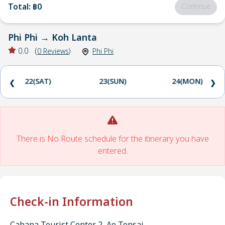
Total
:
฿0
Continue
Phi Phi
→
Koh Lanta
0.0
(
0
Reviews
)
Phi Phi
22(SAT)
23(SUN)
24(MON)
❮
❯
There is No Route schedule for the itinerary you have
entered.
Check-in Information