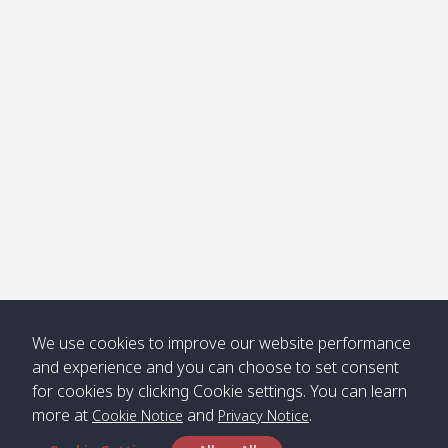
โข่ง
Klong
08:30
12:40
Pra Ae
09:15
13:30
Jak /
/ พระเอะ
คลองจาก
Kantieng
08:30
12:45
Long
09:35
13:40
/ กันเตียง
Beach /
ลองบีช
Klong
08:30
13:00
Klong
09:45
13:50
Numjed
Dao /
/ คลองน้ำ
คลอง
จืด
ดาว
Klong
08:40
13:05
Bann
10:00
14:00
We use cookies to improve our website performance
Nin /
Saladan
and experience and you can choose to set consent
คลองนิน
/ บ้าน
for cookies by clicking Cookie settings. You can learn
ศาลาด่าน
more at
and
.
Cookie Notice
Privacy Notice