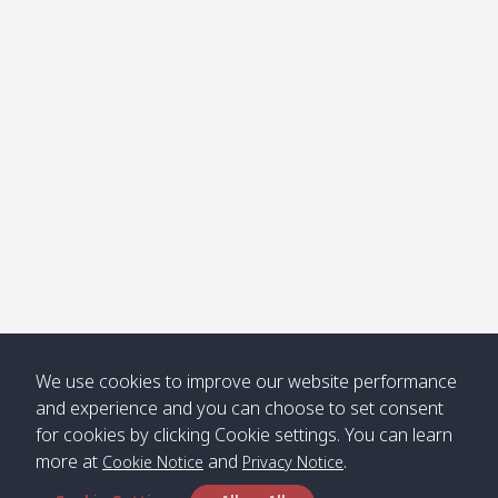
โข่ง
Klong
08:30
12:40
Pra Ae
09:15
13:30
Jak /
/ พระเอะ
คลองจาก
Kantieng
08:30
12:45
Long
09:35
13:40
/ กันเตียง
Beach /
ลองบีช
Klong
08:30
13:00
Klong
09:45
13:50
Numjed
Dao /
/ คลองน้ำ
คลอง
จืด
ดาว
Klong
08:40
13:05
Bann
10:00
14:00
We use cookies to improve our website performance
Nin /
Saladan
and experience and you can choose to set consent
คลองนิน
/ บ้าน
for cookies by clicking Cookie settings. You can learn
ศาลาด่าน
more at
and
.
Cookie Notice
Privacy Notice