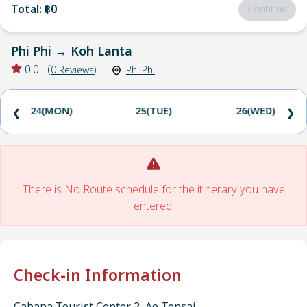
Total
:
฿0
Continue
Phi Phi
→
Koh Lanta
0.0
(
0
Reviews
)
Phi Phi
24(MON)
25(TUE)
26(WED)
❮
❯
There is No Route schedule for the itinerary you have
entered.
Check-in Information