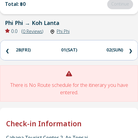
Total
:
฿0
Continue
Phi Phi
→
Koh Lanta
0.0
(
0
Reviews
)
Phi Phi
28(FRI)
01(SAT)
02(SUN)
❮
❯
There is No Route schedule for the itinerary you have
entered.
Check-in Information