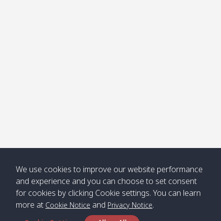
โข่ง
Klong
08:30
12:40
Pra Ae
09:15
13:30
Jak /
/ พระเอะ
คลองจาก
Kantieng
08:30
12:45
Long
09:35
13:40
/ กันเตียง
Beach /
ลองบีช
Klong
08:30
13:00
Klong
09:45
13:50
Numjed
Dao /
/ คลองน้ำ
คลอง
จืด
ดาว
Klong
08:40
13:05
Bann
10:00
14:00
We use cookies to improve our website performance
Nin /
Saladan
and experience and you can choose to set consent
คลองนิน
/ บ้าน
for cookies by clicking Cookie settings. You can learn
ศาลาด่าน
more at
and
.
Cookie Notice
Privacy Notice