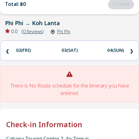
Total
:
฿0
Continue
Phi Phi
→
Koh Lanta
0.0
(
0
Reviews
)
Phi Phi
02(FRI)
03(SAT)
04(SUN)
❮
❯
There is No Route schedule for the itinerary you have
entered.
Check-in Information