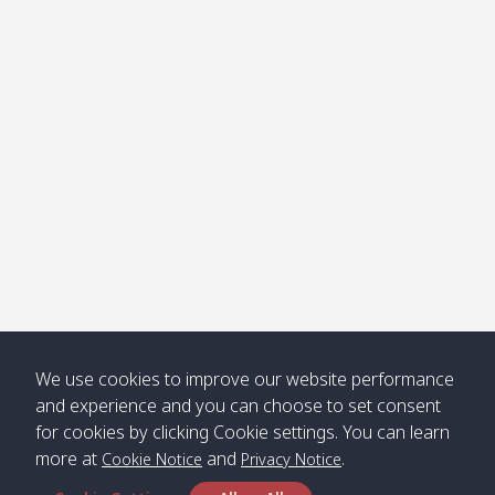
โข่ง
Klong
08:30
12:40
Pra Ae
09:15
13:30
Jak /
/ พระเอะ
คลองจาก
Kantieng
08:30
12:45
Long
09:35
13:40
/ กันเตียง
Beach /
ลองบีช
Klong
08:30
13:00
Klong
09:45
13:50
Numjed
Dao /
/ คลองน้ำ
คลอง
จืด
ดาว
Klong
08:40
13:05
Bann
10:00
14:00
We use cookies to improve our website performance
Nin /
Saladan
and experience and you can choose to set consent
คลองนิน
/ บ้าน
for cookies by clicking Cookie settings. You can learn
ศาลาด่าน
more at
and
.
Cookie Notice
Privacy Notice