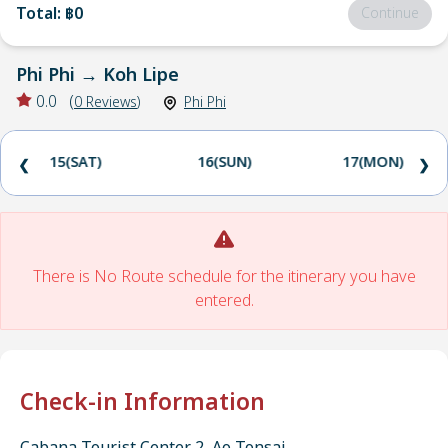
Total
:
฿0
Continue
Phi Phi
→
Koh Lipe
0.0
(
0
Reviews
)
Phi Phi
15(SAT)
16(SUN)
17(MON)
❮
❯
There is No Route schedule for the itinerary you have
entered.
Check-in Information