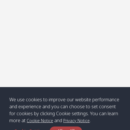
โข่ง
Klong
08:30
12:40
Pra Ae
09:15
13:30
Jak /
/ พระเอะ
คลองจาก
Kantieng
08:30
12:45
Long
09:35
13:40
/ กันเตียง
Beach /
ลองบีช
Klong
08:30
13:00
Klong
09:45
13:50
Numjed
Dao /
/ คลองน้ำ
คลอง
จืด
ดาว
Klong
08:40
13:05
Bann
10:00
14:00
We use cookies to improve our website performance
Nin /
Saladan
and experience and you can choose to set consent
คลองนิน
/ บ้าน
for cookies by clicking Cookie settings. You can learn
ศาลาด่าน
more at
and
.
Cookie Notice
Privacy Notice