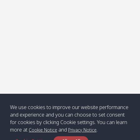
โข่ง
Klong
08:30
12:40
Pra Ae
09:15
13:30
Jak /
/ พระเอะ
คลองจาก
Kantieng
08:30
12:45
Long
09:35
13:40
/ กันเตียง
Beach /
ลองบีช
Klong
08:30
13:00
Klong
09:45
13:50
Numjed
Dao /
/ คลองน้ำ
คลอง
จืด
ดาว
Klong
08:40
13:05
Bann
10:00
14:00
We use cookies to improve our website performance
Nin /
Saladan
and experience and you can choose to set consent
คลองนิน
/ บ้าน
for cookies by clicking Cookie settings. You can learn
ศาลาด่าน
more at
and
.
Cookie Notice
Privacy Notice