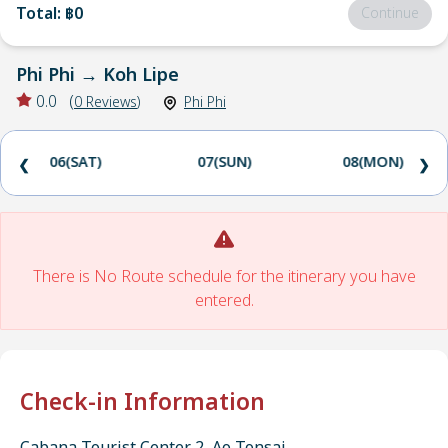
Total
:
฿0
Continue
Phi Phi
→
Koh Lipe
0.0
(
0
Reviews
)
Phi Phi
06(SAT)
07(SUN)
08(MON)
❮
❯
There is No Route schedule for the itinerary you have
entered.
Check-in Information