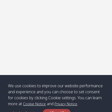
โข่ง
Klong
08:30
12:40
Pra Ae
09:15
13:30
Jak /
/ พระเอะ
คลองจาก
Kantieng
08:30
12:45
Long
09:35
13:40
/ กันเตียง
Beach /
ลองบีช
Klong
08:30
13:00
Klong
09:45
13:50
Numjed
Dao /
/ คลองน้ำ
คลอง
จืด
ดาว
Klong
08:40
13:05
Bann
10:00
14:00
We use cookies to improve our website performance
Nin /
Saladan
and experience and you can choose to set consent
คลองนิน
/ บ้าน
for cookies by clicking Cookie settings. You can learn
ศาลาด่าน
more at
and
.
Cookie Notice
Privacy Notice