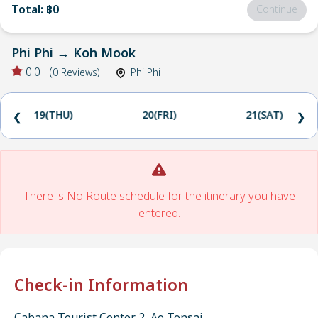
Total
:
฿0
Continue
Phi Phi
→
Koh Mook
0.0
(
0
Reviews
)
Phi Phi
19(THU)
20(FRI)
21(SAT)
❮
❯
There is No Route schedule for the itinerary you have
entered.
Check-in Information