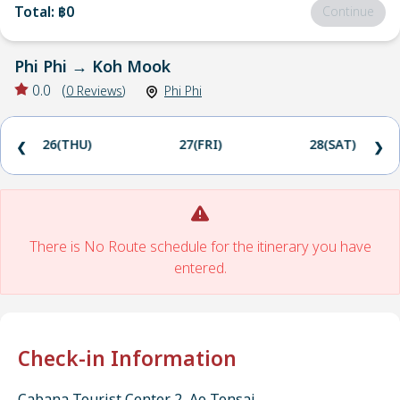
Total
:
฿0
Continue
Phi Phi
→
Koh Mook
0.0
(
0
Reviews
)
Phi Phi
26(THU)
27(FRI)
28(SAT)
❮
❯
There is No Route schedule for the itinerary you have
entered.
Check-in Information