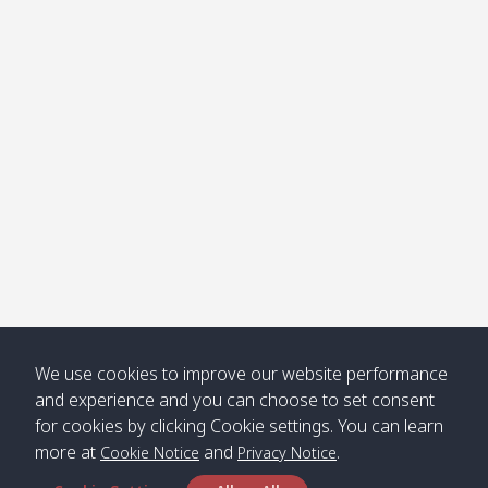
โข่ง
Klong
08:30
12:40
Pra Ae
09:15
13:30
Jak /
/ พระเอะ
คลองจาก
Kantieng
08:30
12:45
Long
09:35
13:40
/ กันเตียง
Beach /
ลองบีช
Klong
08:30
13:00
Klong
09:45
13:50
Numjed
Dao /
/ คลองน้ำ
คลอง
จืด
ดาว
Klong
08:40
13:05
Bann
10:00
14:00
We use cookies to improve our website performance
Nin /
Saladan
and experience and you can choose to set consent
คลองนิน
/ บ้าน
for cookies by clicking Cookie settings. You can learn
ศาลาด่าน
more at
and
.
Cookie Notice
Privacy Notice