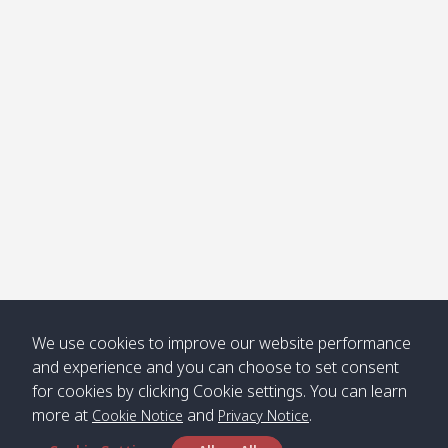
โข่ง
Klong
08:30
12:40
Pra Ae
09:15
13:30
Jak /
/ พระเอะ
คลองจาก
Kantieng
08:30
12:45
Long
09:35
13:40
/ กันเตียง
Beach /
ลองบีช
Klong
08:30
13:00
Klong
09:45
13:50
Numjed
Dao /
/ คลองน้ำ
คลอง
จืด
ดาว
Klong
08:40
13:05
Bann
10:00
14:00
We use cookies to improve our website performance
Nin /
Saladan
and experience and you can choose to set consent
คลองนิน
/ บ้าน
for cookies by clicking Cookie settings. You can learn
ศาลาด่าน
more at
and
.
Cookie Notice
Privacy Notice