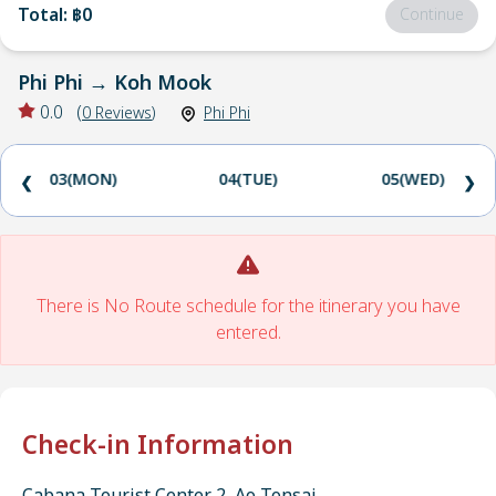
Total
:
฿0
Continue
Phi Phi
→
Koh Mook
0.0
(
0
Reviews
)
Phi Phi
03(MON)
04(TUE)
05(WED)
❮
❯
There is No Route schedule for the itinerary you have
entered.
Check-in Information