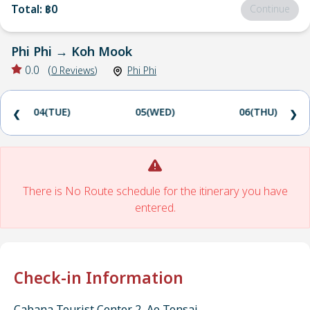
Total
:
฿0
Continue
Phi Phi
→
Koh Mook
0.0
(
0
Reviews
)
Phi Phi
04(TUE)
05(WED)
06(THU)
❮
❯
There is No Route schedule for the itinerary you have
entered.
Check-in Information