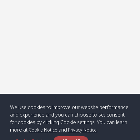
โข่ง
Klong
08:30
12:40
Pra Ae
09:15
13:30
Jak /
/ พระเอะ
คลองจาก
Kantieng
08:30
12:45
Long
09:35
13:40
/ กันเตียง
Beach /
ลองบีช
Klong
08:30
13:00
Klong
09:45
13:50
Numjed
Dao /
/ คลองน้ำ
คลอง
จืด
ดาว
Klong
08:40
13:05
Bann
10:00
14:00
We use cookies to improve our website performance
Nin /
Saladan
and experience and you can choose to set consent
คลองนิน
/ บ้าน
for cookies by clicking Cookie settings. You can learn
ศาลาด่าน
more at
and
.
Cookie Notice
Privacy Notice