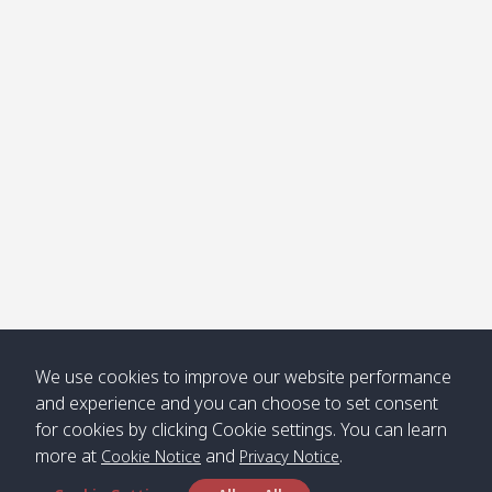
โข่ง
Klong
08:30
12:40
Pra Ae
09:15
13:30
Jak /
/ พระเอะ
คลองจาก
Kantieng
08:30
12:45
Long
09:35
13:40
/ กันเตียง
Beach /
ลองบีช
Klong
08:30
13:00
Klong
09:45
13:50
Numjed
Dao /
/ คลองน้ำ
คลอง
จืด
ดาว
Klong
08:40
13:05
Bann
10:00
14:00
We use cookies to improve our website performance
Nin /
Saladan
and experience and you can choose to set consent
คลองนิน
/ บ้าน
for cookies by clicking Cookie settings. You can learn
ศาลาด่าน
more at
and
.
Cookie Notice
Privacy Notice