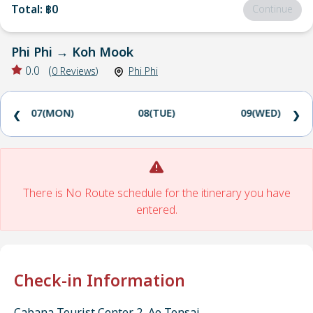
Total
:
฿0
Continue
Phi Phi
→
Koh Mook
0.0
(
0
Reviews
)
Phi Phi
07(MON)
08(TUE)
09(WED)
❮
❯
There is No Route schedule for the itinerary you have
entered.
Check-in Information