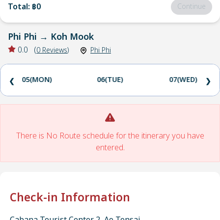
Total
:
฿0
Continue
Phi Phi
→
Koh Mook
0.0
(
0
Reviews
)
Phi Phi
05(MON)
06(TUE)
07(WED)
❮
❯
There is No Route schedule for the itinerary you have
entered.
Check-in Information