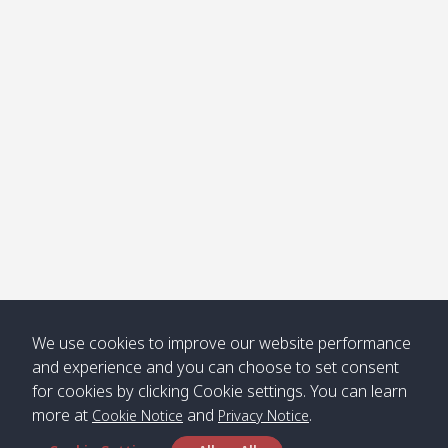
โข่ง
Klong
08:30
12:40
Pra Ae
09:15
13:30
Jak /
/ พระเอะ
คลองจาก
Kantieng
08:30
12:45
Long
09:35
13:40
/ กันเตียง
Beach /
ลองบีช
Klong
08:30
13:00
Klong
09:45
13:50
Numjed
Dao /
/ คลองน้ำ
คลอง
จืด
ดาว
Klong
08:40
13:05
Bann
10:00
14:00
We use cookies to improve our website performance
Nin /
Saladan
and experience and you can choose to set consent
คลองนิน
/ บ้าน
for cookies by clicking Cookie settings. You can learn
ศาลาด่าน
more at
and
.
Cookie Notice
Privacy Notice