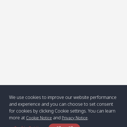
โข่ง
Klong
08:30
12:40
Pra Ae
09:15
13:30
Jak /
/ พระเอะ
คลองจาก
Kantieng
08:30
12:45
Long
09:35
13:40
/ กันเตียง
Beach /
ลองบีช
Klong
08:30
13:00
Klong
09:45
13:50
Numjed
Dao /
/ คลองน้ำ
คลอง
จืด
ดาว
Klong
08:40
13:05
Bann
10:00
14:00
We use cookies to improve our website performance
Nin /
Saladan
and experience and you can choose to set consent
คลองนิน
/ บ้าน
for cookies by clicking Cookie settings. You can learn
ศาลาด่าน
more at
and
.
Cookie Notice
Privacy Notice