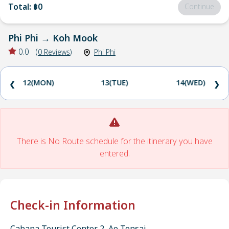
Total
:
฿0
Continue
Phi Phi
→
Koh Mook
0.0
(
0
Reviews
)
Phi Phi
12(MON)
13(TUE)
14(WED)
❮
❯
There is No Route schedule for the itinerary you have
entered.
Check-in Information