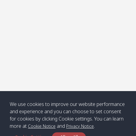
โข่ง
Klong
08:30
12:40
Pra Ae
09:15
13:30
Jak /
/ พระเอะ
คลองจาก
Kantieng
08:30
12:45
Long
09:35
13:40
/ กันเตียง
Beach /
ลองบีช
Klong
08:30
13:00
Klong
09:45
13:50
Numjed
Dao /
/ คลองน้ำ
คลอง
จืด
ดาว
Klong
08:40
13:05
Bann
10:00
14:00
We use cookies to improve our website performance
Nin /
Saladan
and experience and you can choose to set consent
คลองนิน
/ บ้าน
for cookies by clicking Cookie settings. You can learn
ศาลาด่าน
more at
and
.
Cookie Notice
Privacy Notice