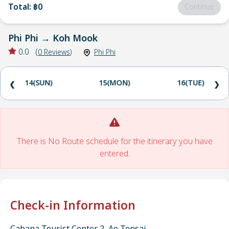
Total
:
฿0
Continue
Phi Phi
→
Koh Mook
0.0
(
0
Reviews
)
Phi Phi
14(SUN)
15(MON)
16(TUE)
❮
❯
There is No Route schedule for the itinerary you have
entered.
Check-in Information