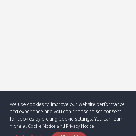
โข่ง
Klong
08:30
12:40
Pra Ae
09:15
13:30
Jak /
/ พระเอะ
คลองจาก
Kantieng
08:30
12:45
Long
09:35
13:40
/ กันเตียง
Beach /
ลองบีช
Klong
08:30
13:00
Klong
09:45
13:50
Numjed
Dao /
/ คลองน้ำ
คลอง
จืด
ดาว
Klong
08:40
13:05
Bann
10:00
14:00
We use cookies to improve our website performance
Nin /
Saladan
and experience and you can choose to set consent
คลองนิน
/ บ้าน
for cookies by clicking Cookie settings. You can learn
ศาลาด่าน
more at
and
.
Cookie Notice
Privacy Notice