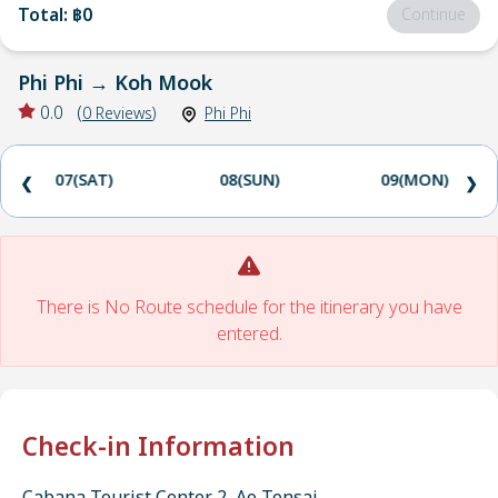
Total
:
฿0
Continue
Phi Phi
→
Koh Mook
0.0
(
0
Reviews
)
Phi Phi
07(SAT)
08(SUN)
09(MON)
❮
❯
There is No Route schedule for the itinerary you have
entered.
Check-in Information