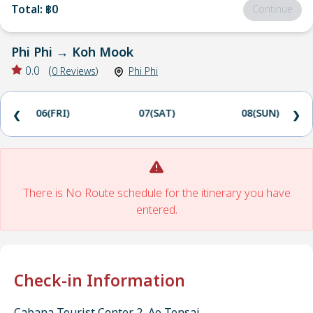
Total
:
฿0
Continue
Phi Phi
→
Koh Mook
0.0
(
0
Reviews
)
Phi Phi
06(FRI)
07(SAT)
08(SUN)
❮
❯
There is No Route schedule for the itinerary you have
entered.
Check-in Information