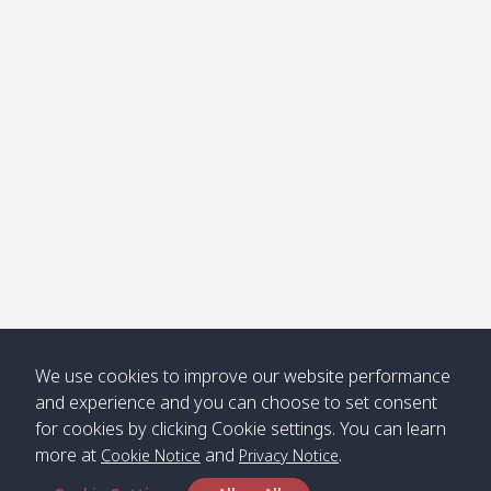
โข่ง
Klong
08:30
12:40
Pra Ae
09:15
13:30
Jak /
/ พระเอะ
คลองจาก
Kantieng
08:30
12:45
Long
09:35
13:40
/ กันเตียง
Beach /
ลองบีช
Klong
08:30
13:00
Klong
09:45
13:50
Numjed
Dao /
/ คลองน้ำ
คลอง
จืด
ดาว
Klong
08:40
13:05
Bann
10:00
14:00
We use cookies to improve our website performance
Nin /
Saladan
and experience and you can choose to set consent
คลองนิน
/ บ้าน
for cookies by clicking Cookie settings. You can learn
ศาลาด่าน
more at
and
.
Cookie Notice
Privacy Notice