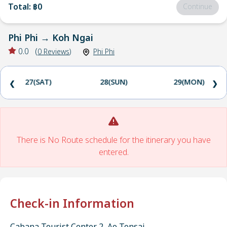
Total
:
฿0
Continue
Phi Phi
→
Koh Ngai
0.0
(
0
Reviews
)
Phi Phi
27(SAT)
28(SUN)
29(MON)
❮
❯
There is No Route schedule for the itinerary you have
entered.
Check-in Information