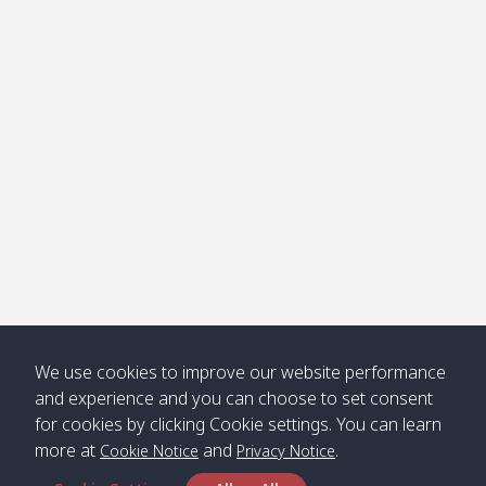
โข่ง
Klong
08:30
12:40
Pra Ae
09:15
13:30
Jak /
/ พระเอะ
คลองจาก
Kantieng
08:30
12:45
Long
09:35
13:40
/ กันเตียง
Beach /
ลองบีช
Klong
08:30
13:00
Klong
09:45
13:50
Numjed
Dao /
/ คลองน้ำ
คลอง
จืด
ดาว
Klong
08:40
13:05
Bann
10:00
14:00
We use cookies to improve our website performance
Nin /
Saladan
and experience and you can choose to set consent
คลองนิน
/ บ้าน
for cookies by clicking Cookie settings. You can learn
ศาลาด่าน
more at
and
.
Cookie Notice
Privacy Notice