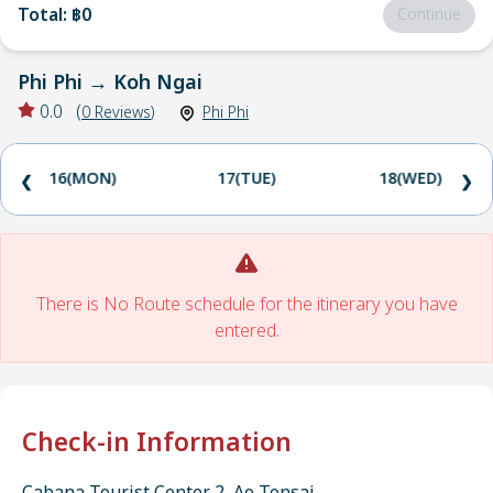
Total
:
฿0
Continue
Phi Phi
→
Koh Ngai
0.0
(
0
Reviews
)
Phi Phi
16(MON)
17(TUE)
18(WED)
❮
❯
There is No Route schedule for the itinerary you have
entered.
Check-in Information