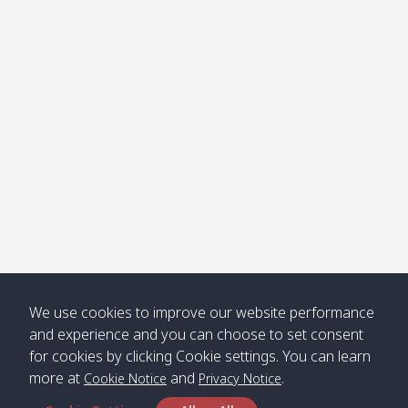
โข่ง
Klong
08:30
12:40
Pra Ae
09:15
13:30
Jak /
/ พระเอะ
คลองจาก
Kantieng
08:30
12:45
Long
09:35
13:40
/ กันเตียง
Beach /
ลองบีช
Klong
08:30
13:00
Klong
09:45
13:50
Numjed
Dao /
/ คลองน้ำ
คลอง
จืด
ดาว
Klong
08:40
13:05
Bann
10:00
14:00
We use cookies to improve our website performance
Nin /
Saladan
and experience and you can choose to set consent
คลองนิน
/ บ้าน
for cookies by clicking Cookie settings. You can learn
ศาลาด่าน
more at
and
.
Cookie Notice
Privacy Notice