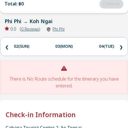
Total
:
฿0
Continue
Phi Phi
→
Koh Ngai
0.0
(
0
Reviews
)
Phi Phi
02(SUN)
03(MON)
04(TUE)
❮
❯
There is No Route schedule for the itinerary you have
entered.
Check-in Information