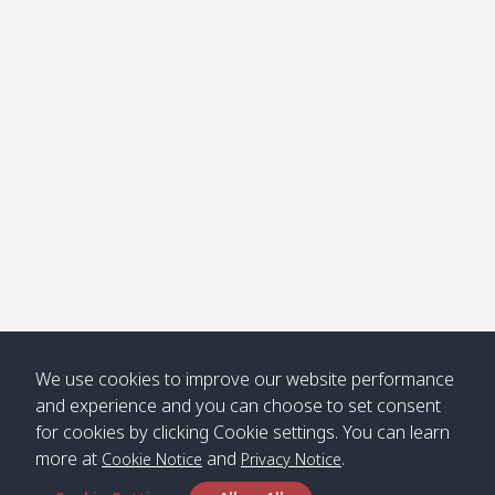
โข่ง
Klong
08:30
12:40
Pra Ae
09:15
13:30
Jak /
/ พระเอะ
คลองจาก
Kantieng
08:30
12:45
Long
09:35
13:40
/ กันเตียง
Beach /
ลองบีช
Klong
08:30
13:00
Klong
09:45
13:50
Numjed
Dao /
/ คลองน้ำ
คลอง
จืด
ดาว
Klong
08:40
13:05
Bann
10:00
14:00
We use cookies to improve our website performance
Nin /
Saladan
and experience and you can choose to set consent
คลองนิน
/ บ้าน
for cookies by clicking Cookie settings. You can learn
ศาลาด่าน
more at
and
.
Cookie Notice
Privacy Notice