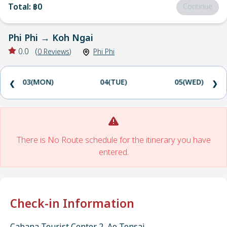
Total
:
฿0
Continue
Phi Phi
→
Koh Ngai
0.0
(
0
Reviews
)
Phi Phi
03(MON)
04(TUE)
05(WED)
❮
❯
There is No Route schedule for the itinerary you have
entered.
Check-in Information