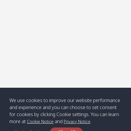
โข่ง
Klong
08:30
12:40
Pra Ae
09:15
13:30
Jak /
/ พระเอะ
คลองจาก
Kantieng
08:30
12:45
Long
09:35
13:40
/ กันเตียง
Beach /
ลองบีช
Klong
08:30
13:00
Klong
09:45
13:50
Numjed
Dao /
/ คลองน้ำ
คลอง
จืด
ดาว
Klong
08:40
13:05
Bann
10:00
14:00
We use cookies to improve our website performance
Nin /
Saladan
and experience and you can choose to set consent
คลองนิน
/ บ้าน
for cookies by clicking Cookie settings. You can learn
ศาลาด่าน
more at
and
.
Cookie Notice
Privacy Notice