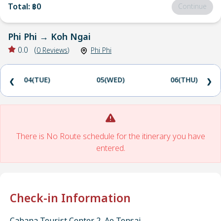
Total
:
฿0
Continue
Phi Phi
→
Koh Ngai
0.0
(
0
Reviews
)
Phi Phi
04(TUE)
05(WED)
06(THU)
❮
❯
There is No Route schedule for the itinerary you have
entered.
Check-in Information