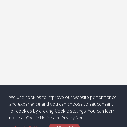
โข่ง
Klong
08:30
12:40
Pra Ae
09:15
13:30
Jak /
/ พระเอะ
คลองจาก
Kantieng
08:30
12:45
Long
09:35
13:40
/ กันเตียง
Beach /
ลองบีช
Klong
08:30
13:00
Klong
09:45
13:50
Numjed
Dao /
/ คลองน้ำ
คลอง
จืด
ดาว
Klong
08:40
13:05
Bann
10:00
14:00
We use cookies to improve our website performance
Nin /
Saladan
and experience and you can choose to set consent
คลองนิน
/ บ้าน
for cookies by clicking Cookie settings. You can learn
ศาลาด่าน
more at
and
.
Cookie Notice
Privacy Notice