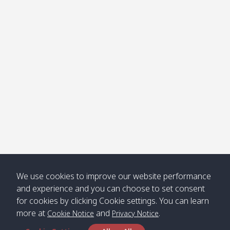
โข่ง
Klong
08:30
12:40
Pra Ae
09:15
13:30
Jak /
/ พระเอะ
คลองจาก
Kantieng
08:30
12:45
Long
09:35
13:40
/ กันเตียง
Beach /
ลองบีช
Klong
08:30
13:00
Klong
09:45
13:50
Numjed
Dao /
/ คลองน้ำ
คลอง
จืด
ดาว
Klong
08:40
13:05
Bann
10:00
14:00
We use cookies to improve our website performance
Nin /
Saladan
and experience and you can choose to set consent
คลองนิน
/ บ้าน
for cookies by clicking Cookie settings. You can learn
ศาลาด่าน
more at
and
.
Cookie Notice
Privacy Notice