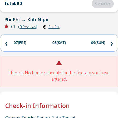
Total
:
฿0
Continue
Phi Phi
→
Koh Ngai
0.0
(
0
Reviews
)
Phi Phi
07(FRI)
08(SAT)
09(SUN)
❮
❯
There is No Route schedule for the itinerary you have
entered.
Check-in Information